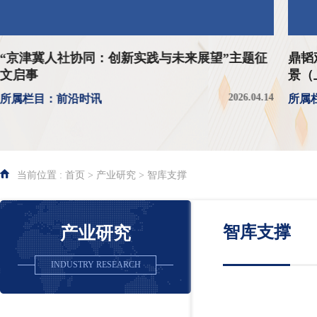
“京津冀人社协同：创新实践与未来展望”主题征
鼎韬
文启事
景（
2026.04.14
所属栏目：前沿时讯
所属
当前位置 : 首页 > 产业研究 > 智库支撑
智库支撑
产业研究
INDUSTRY RESEARCH