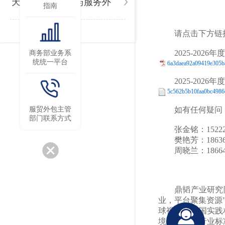
天津市服务贸易与服务外
指南
包讲解手册
请点击下方链
2025-202
商务部业务系
统统一平台
6a3daea92a09419e305b
2025-202
5c562b5b10faa0bc4986
如有任何疑问
服贸外包主管
部门联系方式
张金铭：15222
樊艳芳：18636
周晓兰：18664
鼎韬产业研究
业，平台聚集资源
球视野与中国实践
境服务领域行业标