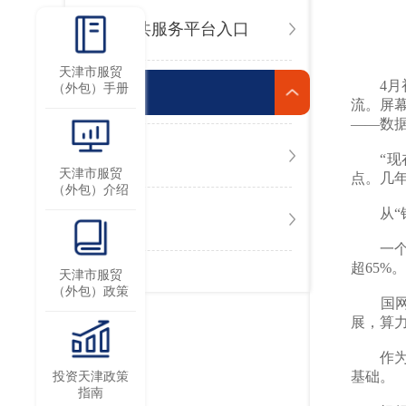
相关公共服务平台入口
天津市服贸
4
（外包）手册
新闻
流。屏
——数
资讯
“现在
天津市服贸
点。几
（外包）介绍
从“钢
动态
一个数
超65%。
天津市服贸
（外包）政策
国网天
展，算
作为京
基础。
投资天津政策
指南