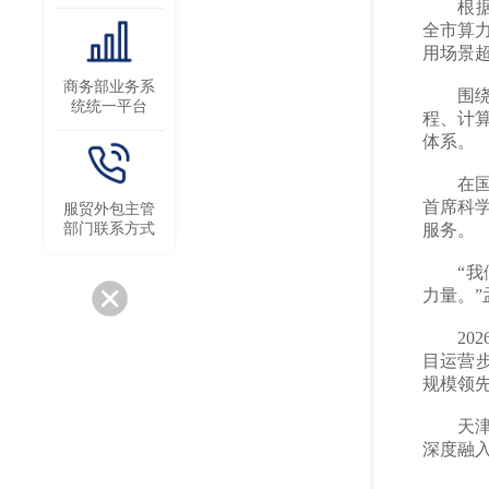
根据《天
全市算
用场景超
商务部业务系
围绕算
统统一平台
程、计
体系。
在国家
首席科
服贸外包主管
部门联系方式
服务。
“我们
力量。”
202
目运营
规模领
天津市
深度融