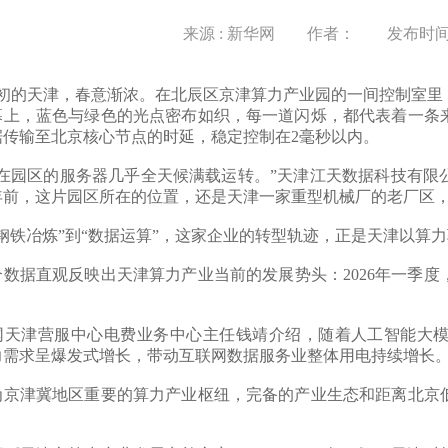
来源 : 新华网 作者： 发布时间 : 20
月初的天津，春意渐浓。在北辰区京津算力产业园的一间控制室里
幕上，蓝色与绿色的光点密布如织，每一道闪烁，都代表着一条
据传输至北京核心节点的时延，稳定控制在2毫秒以内。
园区的服务器几乎全天候满载运转。”天津江天数据科技有限
年前，这片园区所在的位置，还是天津一家重型机械厂的老厂区
铁冶炼”到“数据运算”，这家企业的转型轨迹，正是天津以算
据直观反映出天津算力产业当前的发展势头：2026年一季度
津营服中心电费业务中心主任钱靖介绍，随着人工智能大模
力需求呈爆发式增长，带动互联网数据服务业整体用电持续增长
津冀地区重要的算力产业枢纽，完备的产业生态和距离北京低