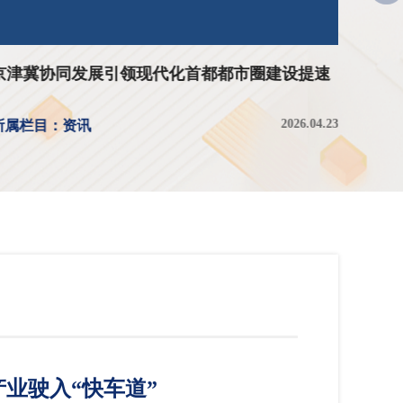
京津冀协同发展引领现代化首都都市圈建设提速
聚焦
列
2026.04.23
所属栏目：资讯
所属栏
业驶入“快车道”