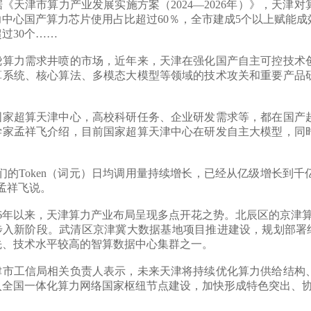
津市算力产业发展实施方案（2024—2026年）》，天津对
力中心国产算力芯片使用占比超过60％，全市建成5个以上赋能
过30个……
力需求井喷的市场，近年来，天津在强化国产自主可控技术创
算系统、核心算法、多模态大模型等领域的技术攻关和重要产品
超算天津中心，高校科研任务、企业研发需求等，都在国产超
学家孟祥飞介绍，目前国家超算天津中心在研发自主大模型，同
的Token（词元）日均调用量持续增长，已经从亿级增长到千
孟祥飞说。
6年以来，天津算力产业布局呈现多点开花之势。北辰区的京津算
步入新阶段。武清区京津冀大数据基地项目推进建设，规划部署约
先、技术水平较高的智算数据中心集群之一。
工信局相关负责人表示，未来天津将持续优化算力供给结构、
入全国一体化算力网络国家枢纽节点建设，加快形成特色突出、