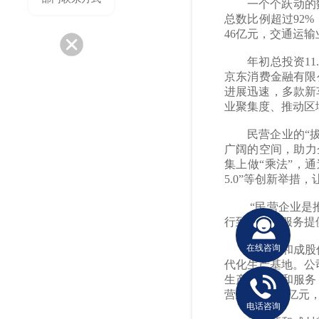
一个个跃动的
总数比例超过92%
46亿元，交通运输
年初总投资1
京东消费金融有限
进展迅速，多款新
业聚集度、推动区
民营企业的“
广阔的空间，助力
集上做“乘法”，
5.0”等创新举
“民营企业是
行到位、把服务提
在线咨询
浙江新和成股
代化生产基地。公
生产、销售和服务
营业收入216亿元，
电话咨询