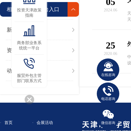
05
相关公共服务平台入口
投资天津政策
2024.06
指南
新闻
25
商务部业务系
统统一平台
资讯
2020.06
中
更
动态
在线咨询
服贸外包主管
部门联系方式
电话咨询
首页
会展活动
微信咨询